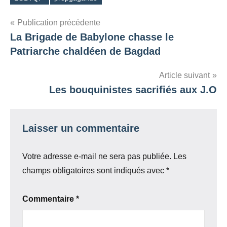
Étiquettes
Navigation
Publication précédente
La Brigade de Babylone chasse le
de
Patriarche chaldéen de Bagdad
l’article
Article suivant
Les bouquinistes sacrifiés aux J.O
Laisser un commentaire
Votre adresse e-mail ne sera pas publiée.
Les
champs obligatoires sont indiqués avec
*
Commentaire
*