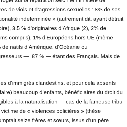
oger sur la répartition selon le ministère de
ires de viols et d’agressions sexuelles : 8% de ses
tionalité indéterminée » (autrement dit, ayant détruit
toire), 3.5 % d’originaires d’Afrique (2), 2% de
Roms compris), 1% d’Européens hors UE (même
% de natifs d’Amérique, d’Océanie ou
agresseurs — 87 % — étant des Français. Mais de
gues d’immigrés clandestins, et pour cela absents
e faire) beaucoup d’enfants, bénéficiaires du droit du
ibles à la naturalisation — cas de la fameuse tribu
ictime de « violences policières » (thèse
 comptait seize frères et sœurs, issus d’un père