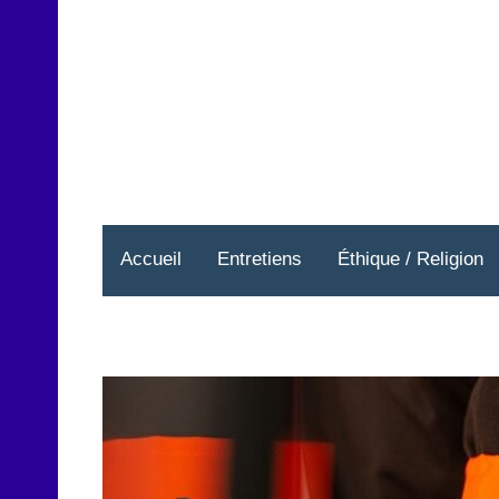
Aller
au
contenu
Accueil
Entretiens
Éthique / Religion