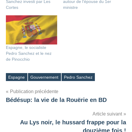
Sanchez investi par Les
autour de l’épouse du 1er
Cortes
ministre
Espagne, le socialiste
Pedro Sanchez et le nez
de Pinocchio
Espagne
Gouvernement
Pedro Sanchez
Étiquettes
Navigation
Publication précédente
Bédésup: la vie de la Rouërie en BD
de
l’article
Article suivant
Au Lys noir, le hussard frappe pour la
douzième fois !