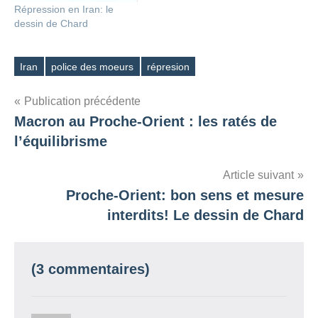
Répression en Iran: le
dessin de Chard
Iran
police des moeurs
répresion
Étiquettes
Navigation
Publication précédente
Macron au Proche-Orient : les ratés de
de
l’équilibrisme
l’article
Article suivant
Proche-Orient: bon sens et mesure
interdits! Le dessin de Chard
(3 commentaires)