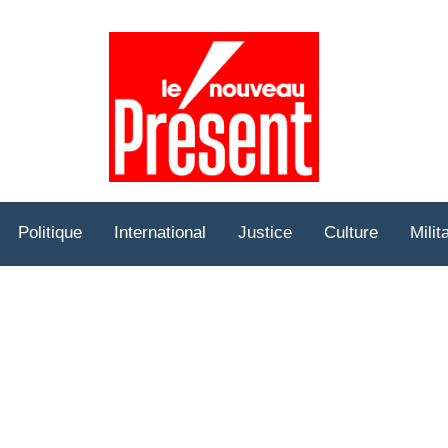
Prése
Hebd
Politique
International
Justice
Culture
Milit