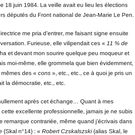
e 18 juin 1984. La veille avait eu lieu les élections
rs députés du Front national de Jean-Marie Le Pen.
irectrice me pria d’entrer, me faisant signe ensuite
ersation. Furieuse, elle vilipendait ces «
11 % de
ocha et devant mon sourire quelque peu moqueur et
nsais moi-même, elle grommela que bien évidemment,
and mêmes des «
cons
», etc., etc., ce à quoi je pris un
it la démocratie, etc., etc.
t nullement après cet échange… Quant à mes
r cette excellente professionnelle, jamais je ne subis
e remarque contrariée, même quand j’écrivais dans
e
(Skal n°14) : «
Robert Czskalszski
(alias Skal, le