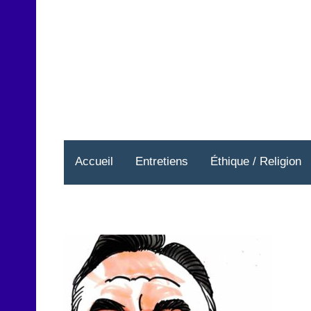
Aller
au
contenu
Accueil
Entretiens
Éthique / Religion