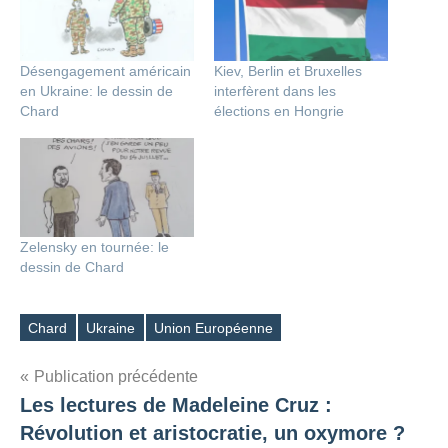
Désengagement américain
Kiev, Berlin et Bruxelles
en Ukraine: le dessin de
interfèrent dans les
Chard
élections en Hongrie
Zelensky en tournée: le
dessin de Chard
Chard
Ukraine
Union Européenne
Étiquettes
Navigation
Publication précédente
Les lectures de Madeleine Cruz :
de
Révolution et aristocratie, un oxymore ?