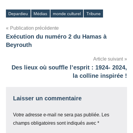
Depardieu
Médias
monde culturel
Tribune
Étiquettes
Navigation
Publication précédente
Exécution du numéro 2 du Hamas à
de
Beyrouth
l’article
Article suivant
Des lieux où souffle l’esprit : 1924- 2024,
la colline inspirée !
Laisser un commentaire
Votre adresse e-mail ne sera pas publiée.
Les
champs obligatoires sont indiqués avec
*