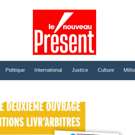
Prése
Hebd
Politique
International
Justice
Culture
Milit