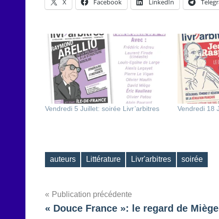
X
Facebook
LinkedIn
Teleg
Vendredi 5 Juillet: soirée Livr’arbitres
Vendredi 18 Ju
auteurs
Littérature
Livr'arbitres
soirée
Étiquettes
Navigation
Publication précédente
« Douce France »: le regard de Miège
de