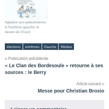
Agitation pro-palestinienne
à l’extrême-gauche: le
dessin de Chard
élections
extrêmes
Gauche
Médias
Étiquettes
Navigation
Publication précédente
« Le Clan des Bordesoule » retourne à ses
de
sources : le Berry
l’article
Article suivant
Messe pour Christian Brosio