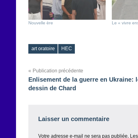
Nouvelle ère
Le « vivre en
art oratoire
HEC
Étiquettes
Navigation
Publication précédente
Enlisement de la guerre en Ukraine: l
de
dessin de Chard
l’article
Laisser un commentaire
Votre adresse e-mail ne sera pas publiée.
Les