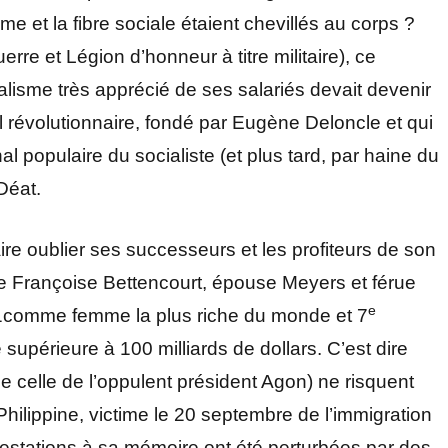
me et la fibre sociale étaient chevillés au corps ?
erre et Légion d’honneur à titre militaire), ce
alisme très apprécié de ses salariés devait devenir
l révolutionnaire, fondé par Eugène Deloncle et qui
l populaire du socialiste (et plus tard, par haine du
Déat.
ire oublier ses successeurs et les profiteurs de son
ière Françoise Bettencourt, épouse Meyers et férue
e
1comme femme la plus riche du monde et 7
 supérieure à 100 milliards de dollars. C’est dire
de celle de l’oppulent président Agon) ne risquent
 Philippine, victime le 20 septembre de l’immigration
estations à sa mémoire ont été perturbées par des