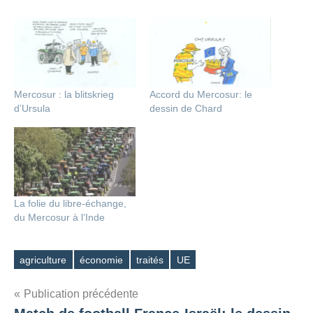
Mercosur : la blitskrieg
Accord du Mercosur: le
d’Ursula
dessin de Chard
La folie du libre-échange,
du Mercosur à l’Inde
agriculture
économie
traités
UE
Étiquettes
Navigation
Publication précédente