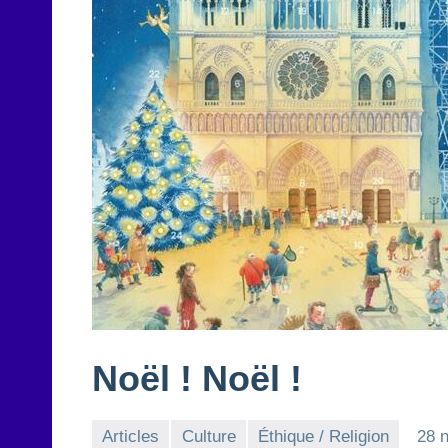
Noël ! Noël !
Articles
Culture
Éthique / Religion
28 