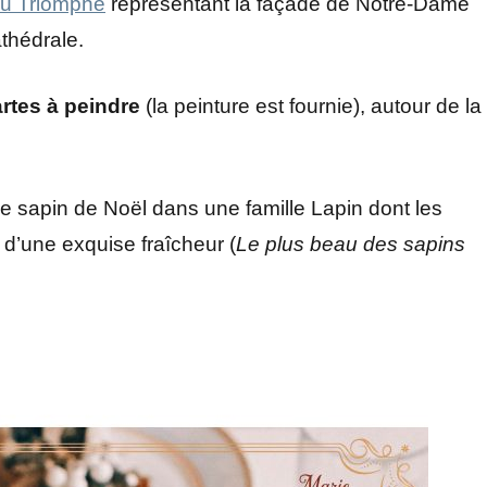
du Triomphe
représentant la façade de Notre-Dame
athédrale.
artes à peindre
(la peinture est fournie), autour de la
 de sapin de Noël dans une famille Lapin dont les
d’une exquise fraîcheur (
Le plus beau des sapins