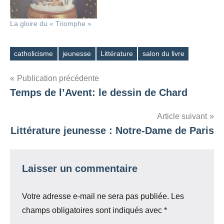
La gloire du « Triomphe »
catholicisme
jeunesse
Littérature
salon du livre
Étiquettes
Navigation
Publication précédente
Temps de l’Avent: le dessin de Chard
de
l’article
Article suivant
Littérature jeunesse : Notre-Dame de Paris
Laisser un commentaire
Votre adresse e-mail ne sera pas publiée.
Les
champs obligatoires sont indiqués avec
*