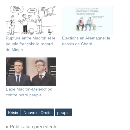
Rupture entre Macron et le
Elections en Allemagne: le
peuple français: le regard
dessin de Chard
de Miège
L’axe Macron-Mélenchon
contre notre peuple
Krisis
Nouvelel Droite
peuple
Étiquettes
Navigation
Publication précédente