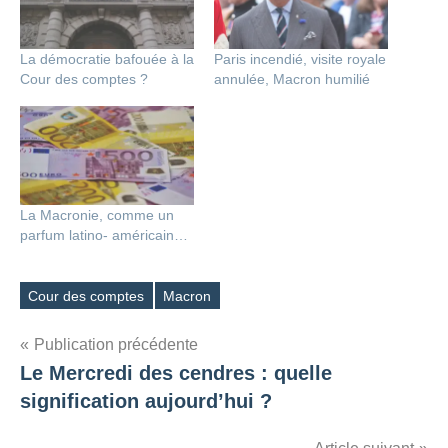
La démocratie bafouée à la
Paris incendié, visite royale
Cour des comptes ?
annulée, Macron humilié
La Macronie, comme un
parfum latino- américain…
Cour des comptes
Macron
Étiquettes
Navigation
Publication précédente
Le Mercredi des cendres : quelle
de
signification aujourd’hui ?
l’article