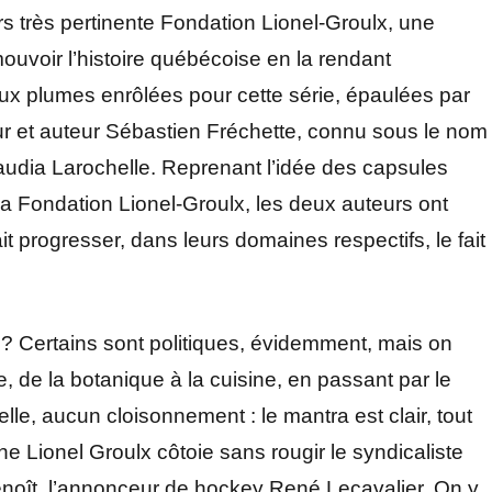
urs très pertinente Fondation Lionel-Groulx, une
uvoir l’histoire québécoise en la rendant
eux plumes enrôlées pour cette série, épaulées par
ur et auteur Sébastien Fréchette, connu sous le nom
laudia Larochelle. Reprenant l’idée des capsules
r la Fondation Lionel-Groulx, les deux auteurs ont
ait progresser, dans leurs domaines respectifs, le fait
e? Certains sont politiques, évidemment, mais on
, de la botanique à la cuisine, en passant par le
lle, aucun cloisonnement : le mantra est clair, tout
e Lionel Groulx côtoie sans rougir le syndicaliste
enoît, l’annonceur de hockey René Lecavalier. On y