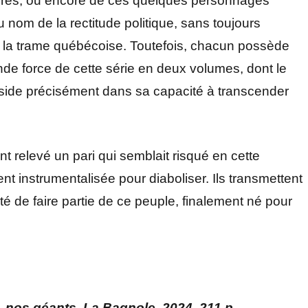
ères, ou encore de ces quelques personnages
 nom de la rectitude politique, sans toujours
 à la trame québécoise. Toutefois, chacun possède
nde force de cette série en deux volumes, dont le
 réside précisément dans sa capacité à transcender
 ont relevé un pari qui semblait risqué en cette
ent instrumentalisée pour diaboliser. Ils transmettent
rté de faire partie de ce peuple, finalement né pour
, nos géants. La Bagnole, 2024, 211 p.