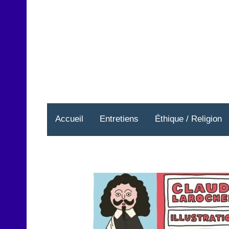
Aller
au
contenu
Accueil
Entretiens
Éthique / Religion