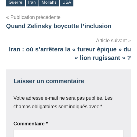
Guerre
Iran
Mollahs
USA
Étiquettes
Navigation
Publication précédente
Quand Zelinsky boycotte l’inclusion
de
l’article
Article suivant
Iran : où s’arrêtera la « fureur épique » du
« lion rugissant » ?
Laisser un commentaire
Votre adresse e-mail ne sera pas publiée.
Les
champs obligatoires sont indiqués avec
*
Commentaire
*