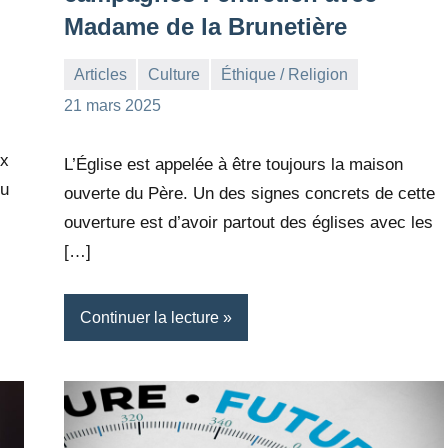
Madame de la Brunetière
Articles
Culture
Éthique / Religion
la
Aucun
21 mars 2025
Rédaction
commentaire
ux
L’Église est appelée à être toujours la maison
ou
ouverte du Père. Un des signes concrets de cette
ouverture est d’avoir partout des églises avec les
[…]
Continuer la lecture