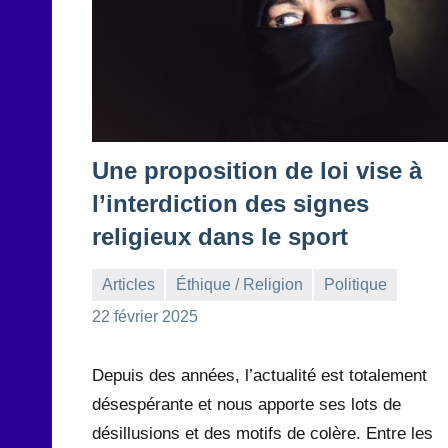
Une proposition de loi vise à
l’interdiction des signes
religieux dans le sport
Articles
Éthique / Religion
Politique
la
Aucun
22 février 2025
Rédaction
commentaire
Depuis des années, l’actualité est totalement
désespérante et nous apporte ses lots de
désillusions et des motifs de colère. Entre les