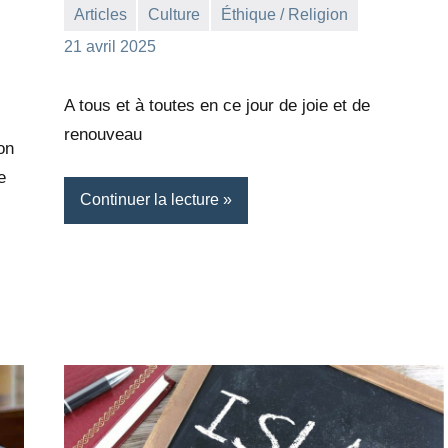
Articles
Culture
Éthique / Religion
la
Aucun
21 avril 2025
Rédaction
commentaire
A tous et à toutes en ce jour de joie et de
renouveau
on
e
Continuer la lecture