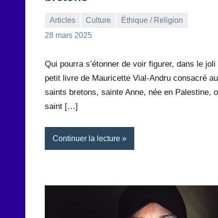
Articles
Culture
Éthique / Religion
la
Aucun
28 mars 2025
Rédaction
commentaire
Qui pourra s’étonner de voir figurer, dans le joli
petit livre de Mauricette Vial-Andru consacré a
saints bretons, sainte Anne, née en Palestine, 
saint […]
Continuer la lecture