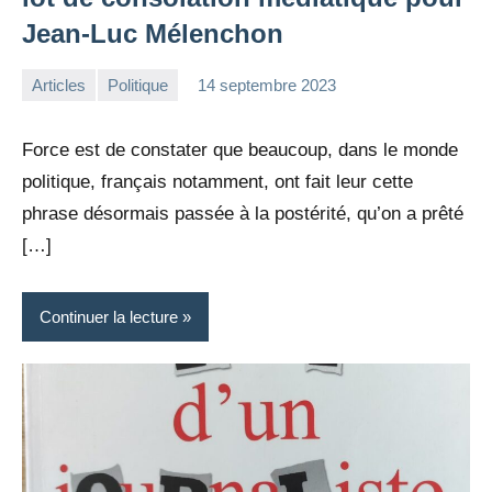
Jean-Luc Mélenchon
Articles
Politique
14 septembre 2023
la
2
Rédaction
commentaires
Force est de constater que beaucoup, dans le monde
politique, français notamment, ont fait leur cette
phrase désormais passée à la postérité, qu’on a prêté
[…]
Continuer la lecture