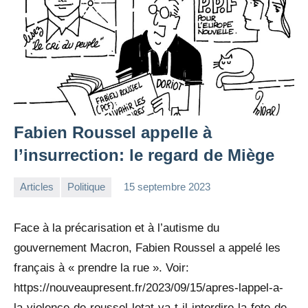
Fabien Roussel appelle à
l’insurrection: le regard de Miège
Articles
Politique
15 septembre 2023
la
Aucun
Rédaction
commentaire
Face à la précarisation et à l’autisme du
gouvernement Macron, Fabien Roussel a appelé les
français à « prendre la rue ». Voir:
https://nouveaupresent.fr/2023/09/15/apres-lappel-a-
la-violence-de-roussel-letat-va-t-il-interdire-la-fete-de-