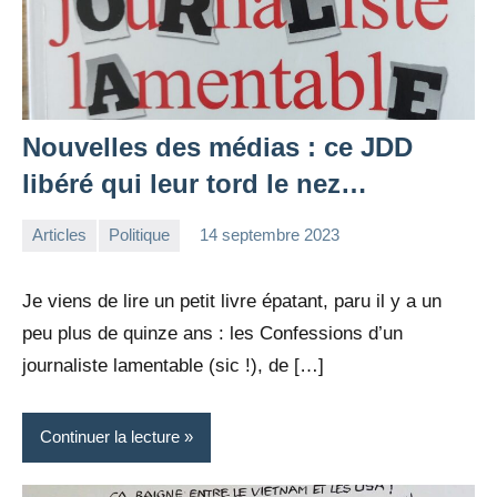
Nouvelles des médias : ce JDD
libéré qui leur tord le nez…
Articles
Politique
14 septembre 2023
la
1
Rédaction
commentaire
Je viens de lire un petit livre épatant, paru il y a un
peu plus de quinze ans : les Confessions d’un
journaliste lamentable (sic !), de […]
Continuer la lecture