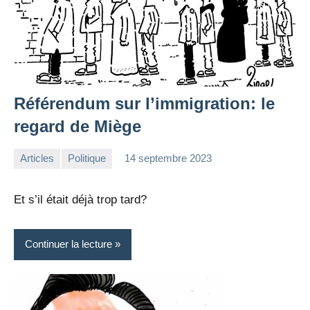
Référendum sur l’immigration: le
regard de Miège
Articles
Politique
14 septembre 2023
la
Aucun
Rédaction
commentaire
Et s’il était déjà trop tard?
Continuer la lecture