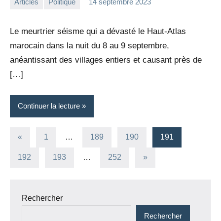
Articles
Politique
14 septembre 2023
la
1
Rédaction
commentaire
Le meurtrier séisme qui a dévasté le Haut-Atlas
marocain dans la nuit du 8 au 9 septembre,
anéantissant des villages entiers et causant près de
[…]
Continuer la lecture
Pagination
Publications
«
1
…
189
190
191
précédentes
des
Articles
192
193
…
252
»
suivants
publications
Rechercher
Rechercher