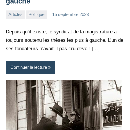
gauche
Articles
Politique
15 septembre 2023
la
Aucun
Rédaction
commentaire
Depuis qu’il existe, le syndicat de la magistrature a
toujours soutenu les thèses les plus à gauche. L’un de
ses fondateurs n’avait-il pas cru devoir […]
Continuer la lecture