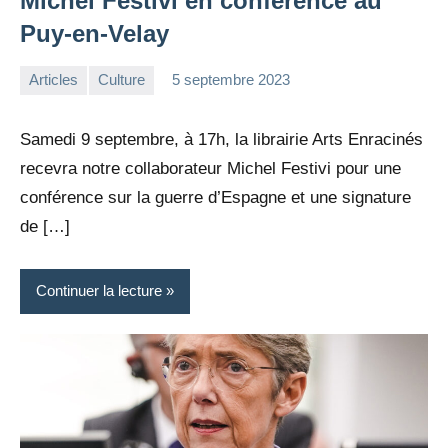
Michel Festivi en conférence au
Puy-en-Velay
Articles
Culture
5 septembre 2023
la
Aucun
Rédaction
commentaire
Samedi 9 septembre, à 17h, la librairie Arts Enracinés
recevra notre collaborateur Michel Festivi pour une
conférence sur la guerre d’Espagne et une signature
de […]
Continuer la lecture