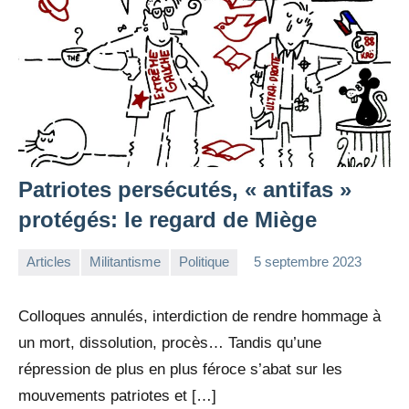
Patriotes persécutés, « antifas »
protégés: le regard de Miège
Articles
Militantisme
Politique
5 septembre 2023
la
Aucun
Rédaction
commentaire
Colloques annulés, interdiction de rendre hommage à
un mort, dissolution, procès… Tandis qu’une
répression de plus en plus féroce s’abat sur les
mouvements patriotes et […]