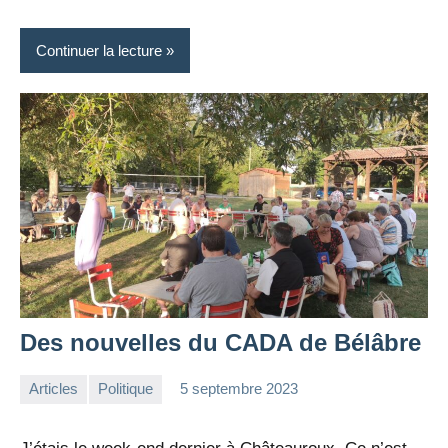
Continuer la lecture
Des nouvelles du CADA de Bélâbre
Articles
Politique
5 septembre 2023
la
Aucun
Rédaction
commentaire