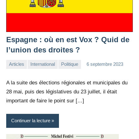
Espagne : où en est Vox ? Quid de
l’union des droites ?
Articles
International
Politique
6 septembre 2023
la
Aucun
Rédaction
commentaire
A la suite des élections régionales et municipales du
28 mai, puis des législatives du 23 juillet, il était
important de faire le point sur […]
Continuer la lecture