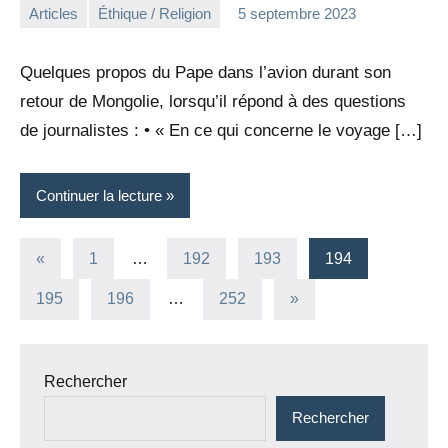
Articles
Éthique / Religion
5 septembre 2023
la
Aucun
Rédaction
commentaire
Quelques propos du Pape dans l’avion durant son
retour de Mongolie, lorsqu’il répond à des questions
de journalistes : • « En ce qui concerne le voyage […]
Continuer la lecture
Pagination
Publications
«
1
…
192
193
194
précédentes
des
Articles
195
196
…
252
»
suivants
publications
Rechercher
Rechercher