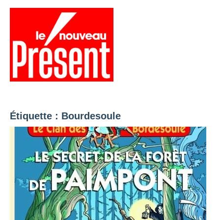
Aller
au
contenu
Menu
Présent
Hebdo
Étiquette :
Bourdesoule