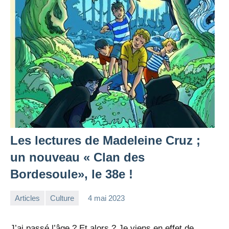
Les lectures de Madeleine Cruz ;
un nouveau « Clan des
Bordesoule», le 38e !
Articles
Culture
4 mai 2023
la
Aucun
Rédaction
commentaire
J’ai passé l’âge ? Et alors ? Je viens en effet de