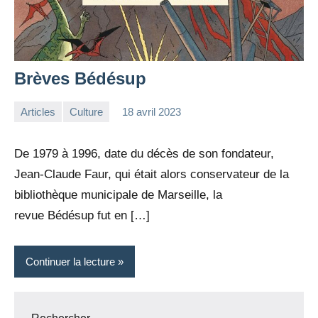
Brèves Bédésup
Articles
Culture
18 avril 2023
la
Aucun
Rédaction
commentaire
De 1979 à 1996, date du décès de son fondateur,
Jean-Claude Faur, qui était alors conservateur de la
bibliothèque municipale de Marseille, la
revue Bédésup fut en […]
Continuer la lecture