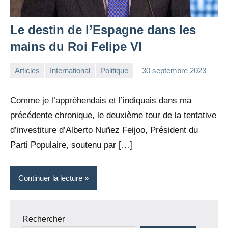
Le destin de l’Espagne dans les
mains du Roi Felipe VI
Articles
International
Politique
30 septembre 2023
la
3
Rédaction
commentaires
Comme je l’appréhendais et l’indiquais dans ma
précédente chronique, le deuxième tour de la tentative
d’investiture d’Alberto Nuñez Feijoo, Président du
Parti Populaire, soutenu par […]
Continuer la lecture
Rechercher