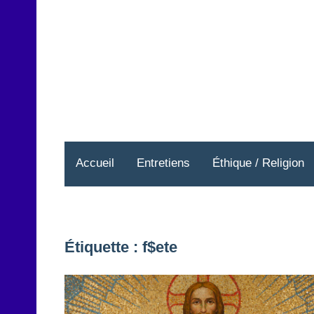
Aller
au
contenu
Accueil
Entretiens
Éthique / Religion
Étiquette :
f$ete