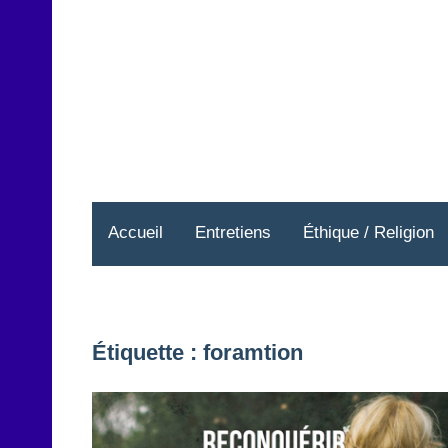
Aller
au
contenu
Accueil
Entretiens
Éthique / Religion
Étiquette :
foramtion