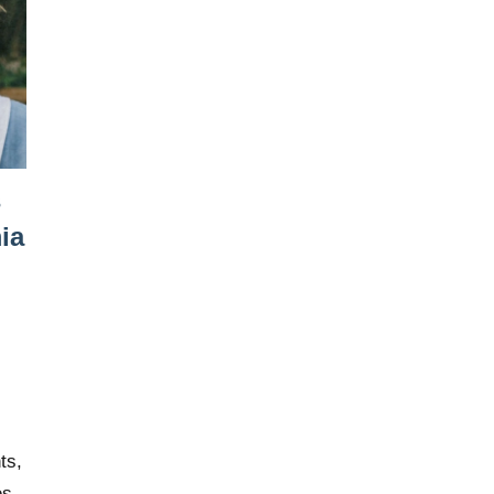
s
ia
ts,
es.