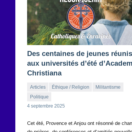
Des centaines de jeunes réuni
aux universités d’été d’Academ
Christiana
Articles
Éthique / Religion
Militantisme
Politique
la
Aucun
4 septembre 2025
Rédaction
commentaire
Cet été, Provence et Anjou ont résonné de chan
de prières, de conférences et d’amitiés nouvell