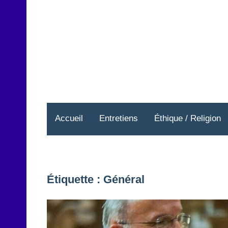
Aller
au
contenu
Accueil
Entretiens
Éthique / Religion
Étiquette :
Général