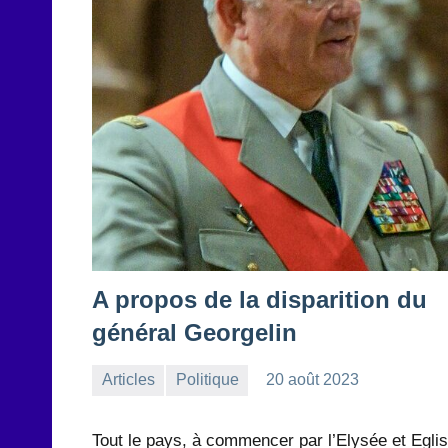
A propos de la disparition du
général Georgelin
Articles
Politique
20 août 2023
la
Aucun
Rédaction
commentaire
Tout le pays, à commencer par l’Elysée et Egli