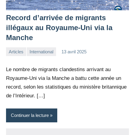
Record d’arrivée de migrants
illégaux au Royaume-Uni via la
Manche
Articles
International
13 avril 2025
la
1
Rédaction
commentaire
Le nombre de migrants clandestins arrivant au
Royaume-Uni via la Manche a battu cette année un
record, selon les statistiques du ministère britannique
de l’Intérieur. […]
Continuer la lecture