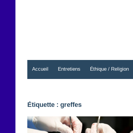
Aller
au
contenu
Accueil
Entretiens
Éthique / Religion
Étiquette :
greffes