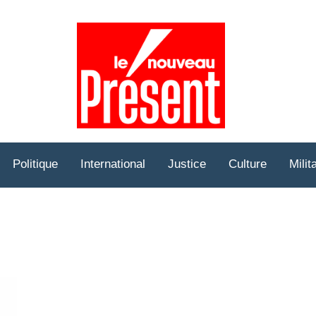
Prése
Hebd
Politique
International
Justice
Culture
Milit