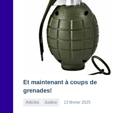
Et maintenant à coups de
grenades!
Articles
Justice
13 février 2025
la
Aucun
Rédaction
commentaire