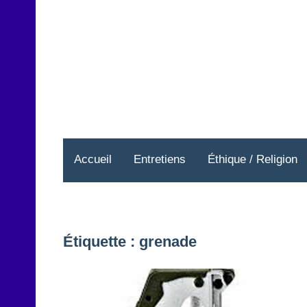
Aller
au
contenu
Accueil
Entretiens
Éthique / Religion
Étiquette :
grenade