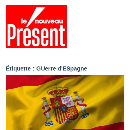
Aller
au
contenu
Menu
Présent
Hebdo
Étiquette :
GUerre d'ESpagne