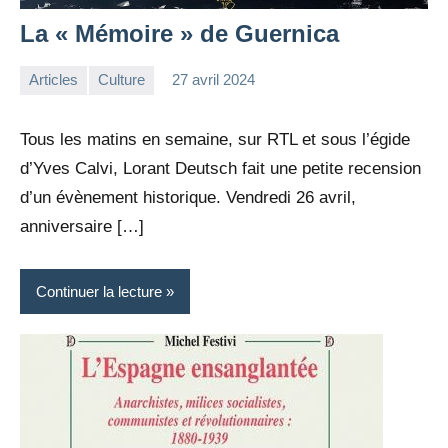
La « Mémoire » de Guernica
Articles
Culture
27 avril 2024
la
2
Rédaction
commentaires
Tous les matins en semaine, sur RTL et sous l’égide
d’Yves Calvi, Lorant Deutsch fait une petite recension
d’un évènement historique. Vendredi 26 avril,
anniversaire […]
Continuer la lecture