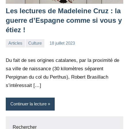
Les lectures de Madeleine Cruz : la
guerre d’Espagne comme si vous y
étiez !
Articles
Culture
18 juillet 2023
la
4
Rédaction
commentaires
Du fait de ses origines catalanes, par la proximité de
sa ville de naissance (30 kilomètres séparent
Perpignan du col du Perthus), Robert Brasillach
s’intéressait […]
Continuer la lecture
Rechercher