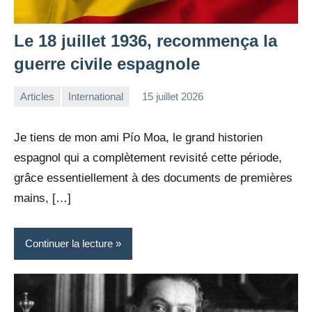
Le 18 juillet 1936, recommença la
guerre civile espagnole
Articles
International
15 juillet 2026
la
Aucun
Rédaction
commentaire
Je tiens de mon ami Pío Moa, le grand historien
espagnol qui a complètement revisité cette période,
grâce essentiellement à des documents de premières
mains, […]
Continuer la lecture