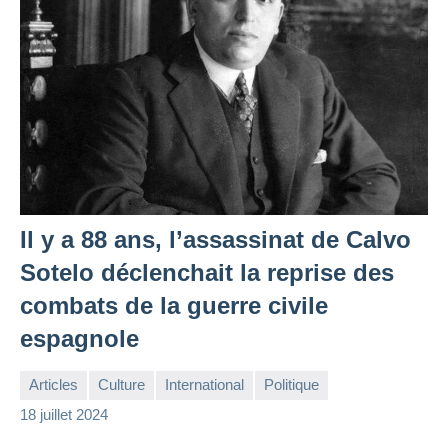
Il y a 88 ans, l’assassinat de Calvo
Sotelo déclenchait la reprise des
combats de la guerre civile
espagnole
Articles
Culture
International
Politique
la
1
18 juillet 2024
Rédaction
commentaire