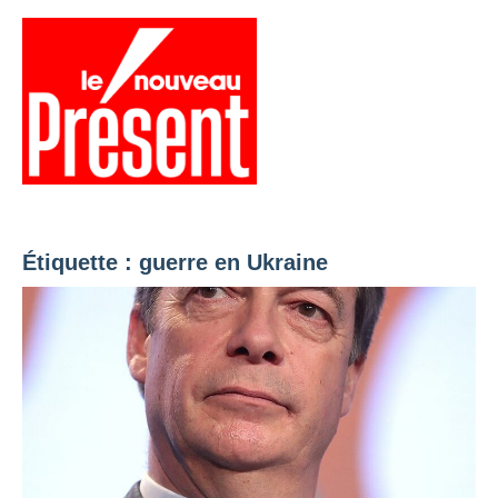
Aller
au
contenu
Menu
Présent
Hebdo
Étiquette :
guerre en Ukraine