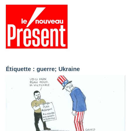
Aller
au
contenu
Menu
Présent
Hebdo
Étiquette :
guerre; Ukraine