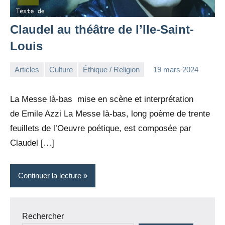
Claudel au théâtre de l’Ile-Saint-
Louis
Articles
Culture
Éthique / Religion
19 mars 2024
la
Aucun
Rédaction
commentaire
La Messe là-bas mise en scène et interprétation
de Emile Azzi La Messe là-bas, long poème de trente
feuillets de l’Oeuvre poétique, est composée par
Claudel […]
Continuer la lecture
Rechercher