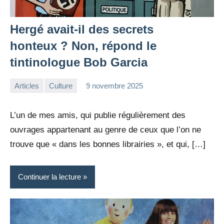
Hergé avait-il des secrets
honteux ? Non, répond le
tintinologue Bob Garcia
Articles
Culture
9 novembre 2025
la
Aucun
Rédaction
commentaire
L’un de mes amis, qui publie régulièrement des
ouvrages appartenant au genre de ceux que l’on ne
trouve que « dans les bonnes librairies », et qui, […]
Continuer la lecture