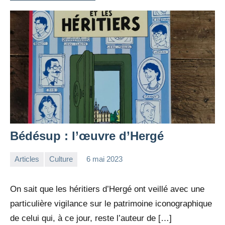
Bédésup : l’œuvre d’Hergé
Articles
Culture
6 mai 2023
la
Aucun
Rédaction
commentaire
On sait que les héritiers d’Hergé ont veillé avec une
particulière vigilance sur le patrimoine iconographique
de celui qui, à ce jour, reste l’auteur de […]