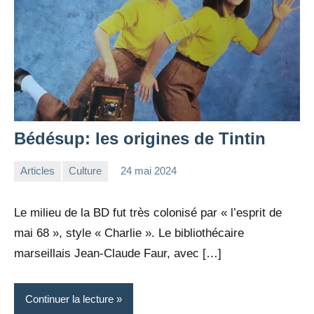
Bédésup: les origines de Tintin
Articles
Culture
24 mai 2024
la
Aucun
Rédaction
commentaire
Le milieu de la BD fut très colonisé par « l’esprit de
mai 68 », style « Charlie ». Le bibliothécaire
marseillais Jean-Claude Faur, avec […]
Continuer la lecture