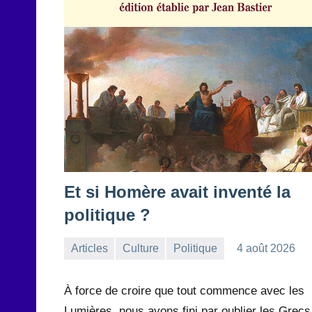
Et si Homère avait inventé la
politique ?
Articles
Culture
Politique
4 août 2026
la
Aucun
Rédaction
commentaire
À force de croire que tout commence avec les
Lumières, nous avons fini par oublier les Grecs