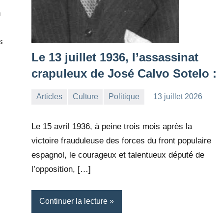
n
s
Le 13 juillet 1936, l’assassinat
crapuleux de José Calvo Sotelo :
Articles
Culture
Politique
13 juillet 2026
la
Aucun
Rédaction
commentaire
Le 15 avril 1936, à peine trois mois après la
victoire frauduleuse des forces du front populaire
espagnol, le courageux et talentueux député de
l’opposition, […]
Continuer la lecture