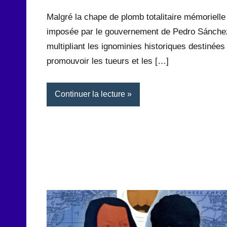
Rédaction
commentaire
Malgré la chape de plomb totalitaire mémorielle
imposée par le gouvernement de Pedro Sánche
multipliant les ignominies historiques destinées
promouvoir les tueurs et les […]
Continuer la lecture