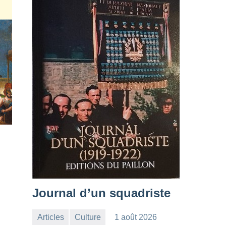
Journal d’un squadriste
Articles
Culture
1 août 2026
la
Aucun
.