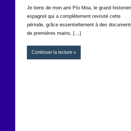
Rédaction
commentaire
Je tiens de mon ami Pío Moa, le grand historie
espagnol qui a complètement revisité cette
période, grâce essentiellement à des document
de premières mains, […]
Continuer la lecture