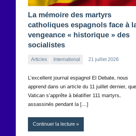
La mémoire des martyrs
catholiques espagnols face à l
vengeance « historique » des
socialistes
Articles
International
21 juillet 2026
la
Aucun
Rédaction
commentaire
L’excellent journal espagnol El Debate, nous
apprend dans un article du 11 juillet dernier, que
Vatican s’apprête à béatifier 111 martyrs,
assassinés pendant la […]
Continuer la lecture