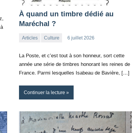
À quand un timbre dédié au
z,
Maréchal ?
 à
Articles
Culture
6 juillet 2026
la
Aucun
Rédaction
commentaire
La Poste, et c’est tout à son honneur, sort cette
année une série de timbres honorant les reines de
France. Parmi lesquelles Isabeau de Bavière, […]
Continuer la lecture