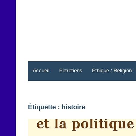
Aller
au
contenu
Accueil
Entretiens
Éthique / Religion
Étiquette :
histoire