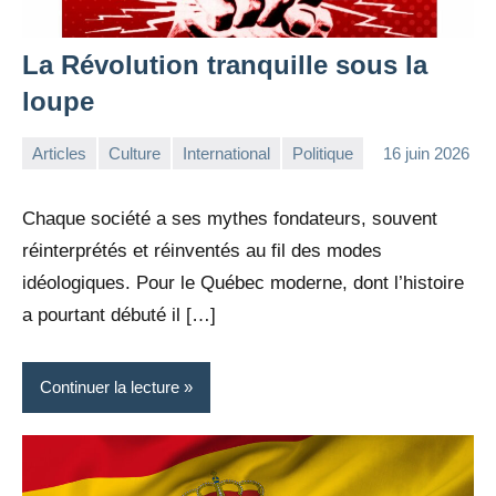
La Révolution tranquille sous la
loupe
Articles
Culture
International
Politique
16 juin 2026
la
Aucun
Rédaction
commentaire
Chaque société a ses mythes fondateurs, souvent
réinterprétés et réinventés au fil des modes
idéologiques. Pour le Québec moderne, dont l’histoire
a pourtant débuté il […]
Continuer la lecture