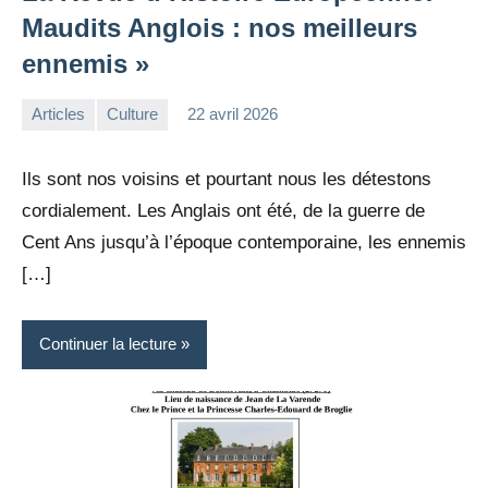
Maudits Anglois : nos meilleurs
ennemis »
Articles
Culture
22 avril 2026
la
1
Rédaction
commentaire
Ils sont nos voisins et pourtant nous les détestons
cordialement. Les Anglais ont été, de la guerre de
Cent Ans jusqu’à l’époque contemporaine, les ennemis
[…]
Continuer la lecture