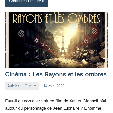
Continuer la lecture
Cinéma : Les Rayons et les ombres
Articles
Culture
14 avril 2026
la
1
Rédaction
commentaire
Faut-il ou non aller voir ce film de Xavier Giannoli bâti
autour du personnage de Jean Luchaire ? L’homme