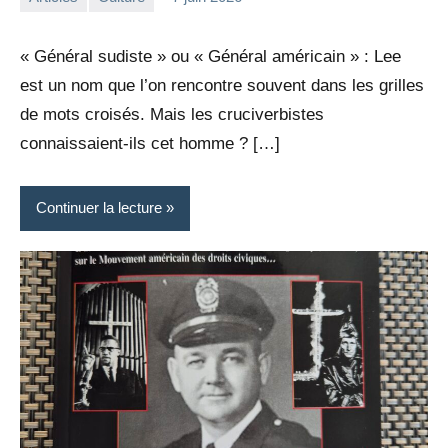
la
Aucun
Rédaction
commentaire
« Général sudiste » ou « Général américain » : Lee
est un nom que l’on rencontre souvent dans les grilles
de mots croisés. Mais les cruciverbistes
connaissaient-ils cet homme ? […]
Continuer la lecture