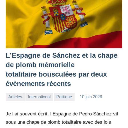
L’Espagne de Sánchez et la chape
de plomb mémorielle
totalitaire bousculées par deux
évènements récents
Articles
International
Politique
10 juin 2026
la
Aucun
Rédaction
commentaire
Je l’ai souvent écrit, l’Espagne de Pedro Sánchez vit
sous une chape de plomb totalitaire avec des lois