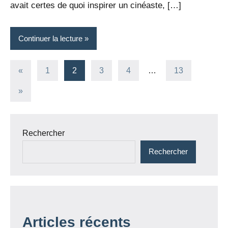
avait certes de quoi inspirer un cinéaste, […]
Continuer la lecture
Pagination
Publications
«
1
2
3
4
…
13
précédentes
des
Articles
»
suivants
publications
Rechercher
Rechercher
Articles récents