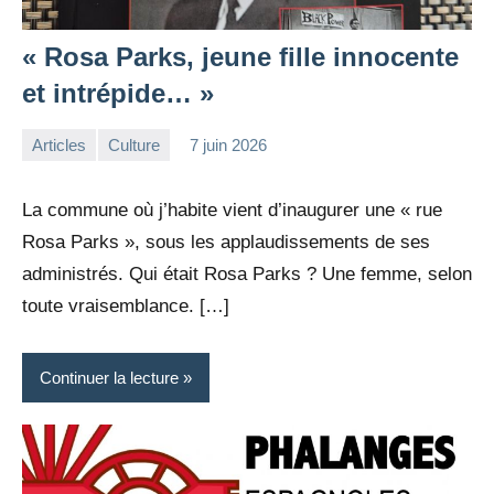
« Rosa Parks, jeune fille innocente
et intrépide… »
Articles
Culture
7 juin 2026
la
2
Rédaction
commentaires
La commune où j’habite vient d’inaugurer une « rue
Rosa Parks », sous les applaudissements de ses
administrés. Qui était Rosa Parks ? Une femme, selon
toute vraisemblance. […]
Continuer la lecture