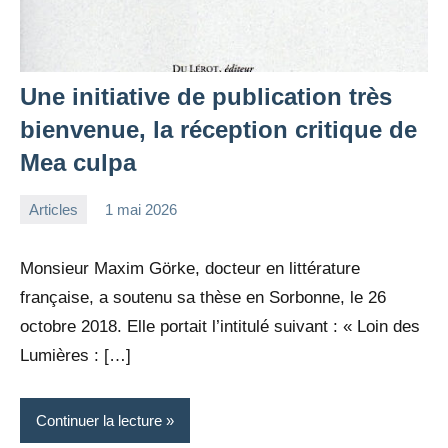
Une initiative de publication très
bienvenue, la réception critique de
Mea culpa
Articles
1 mai 2026
la
Aucun
Rédaction
commentaire
Monsieur Maxim Görke, docteur en littérature
française, a soutenu sa thèse en Sorbonne, le 26
octobre 2018. Elle portait l’intitulé suivant : « Loin des
Lumières : […]
Continuer la lecture