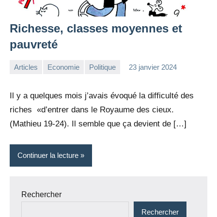
Richesse, classes moyennes et
pauvreté
Articles
Economie
Politique
23 janvier 2024
la
Aucun
Rédaction
commentaire
Il y a quelques mois j’avais évoqué la difficulté des
riches «d’entrer dans le Royaume des cieux.
(Mathieu 19-24). Il semble que ça devient de […]
Continuer la lecture
Rechercher
Rechercher