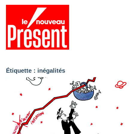
Aller
au
contenu
Menu
Présent
Hebdo
Étiquette :
inégalités