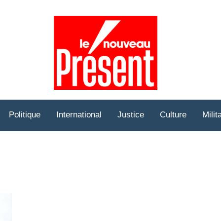
Prése
Hebd
Politique
International
Justice
Culture
Milit