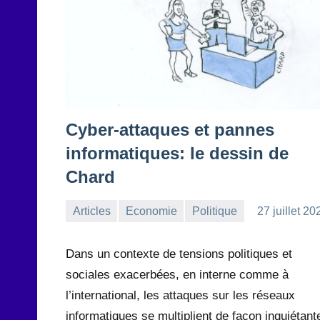
Cyber-attaques et pannes
informatiques: le dessin de
Chard
Articles
Economie
Politique
27 juillet 20
la
Aucun
Rédaction
commentaire
Dans un contexte de tensions politiques et
sociales exacerbées, en interne comme à
l’international, les attaques sur les réseaux
informatiques se multiplient de façon inquiétant