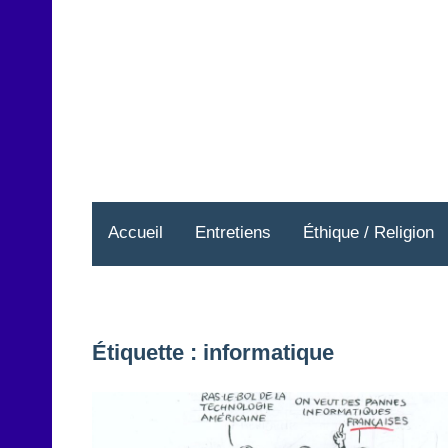
Aller
au
contenu
Accueil
Entretiens
Éthique / Religion
Étiquette :
informatique