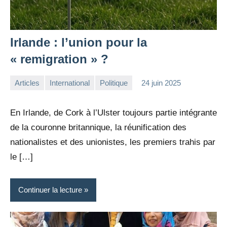
Irlande : l’union pour la
« remigration » ?
Articles
International
Politique
24 juin 2025
la
Aucun
Rédaction
commentaire
En Irlande, de Cork à l’Ulster toujours partie intégrante
de la couronne britannique, la réunification des
nationalistes et des unionistes, les premiers trahis par
le […]
Continuer la lecture