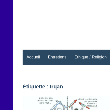
Aller
au
contenu
Accueil
Entretiens
Éthique / Religion
Étiquette :
Irqan