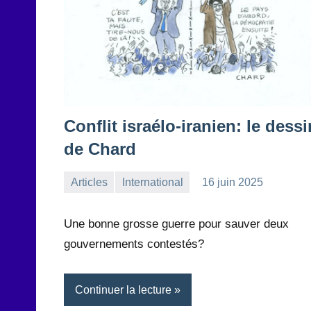
Conflit israélo-iranien: le dessi
de Chard
Articles
International
16 juin 2025
la
Aucun
Rédaction
commentaire
Une bonne grosse guerre pour sauver deux
gouvernements contestés?
Continuer la lecture