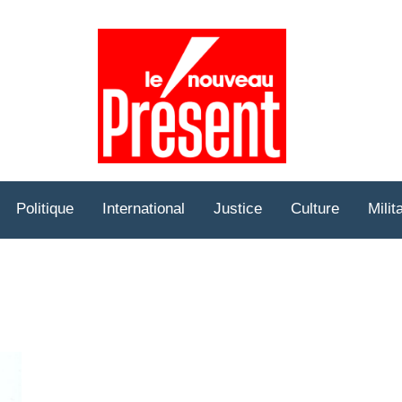
Prése
Hebd
Politique
International
Justice
Culture
Milit