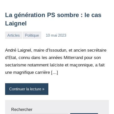
La génération PS sombre : le cas
Laignel
Articles
Politique
10 mai 2023
la
Aucun
Rédaction
commentaire
André Laignel, maire d’Issoudun, et ancien secrétaire
d’Etat, connu dans les années Mitterrand pour son
sectarisme notamment laïciste et maçonnique, a fait
une magnifique carrière […]
Continuer la lecture
Rechercher