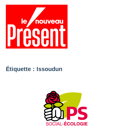
Aller
au
contenu
Menu
Présent
Hebdo
Étiquette :
Issoudun