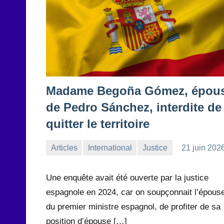
Madame Begoña Gómez, épou
de Pedro Sánchez, interdite de
quitter le territoire
Articles
International
Justice
21 juin 202
la
Aucun
Rédaction
commentaire
Une enquête avait été ouverte par la justice
espagnole en 2024, car on soupçonnait l’épous
du premier ministre espagnol, de profiter de sa
position d’épouse […]