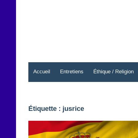
Aller
au
contenu
Accueil
Entretiens
Éthique / Religion
Étiquette :
jusrice