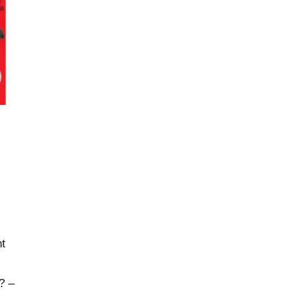
nt
? –