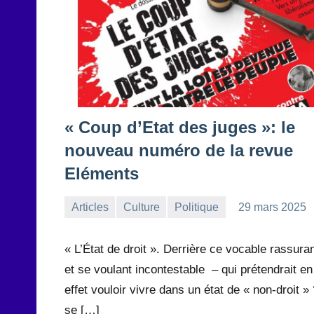
« Coup d’Etat des juges »: le
nouveau numéro de la revue
Eléments
Articles
Culture
Politique
29 mars 2025
la
Aucun
Rédaction
commentaire
« L’État de droit ». Derrière ce vocable rassura
et se voulant incontestable – qui prétendrait en
effet vouloir vivre dans un état de « non-droit » 
se […]