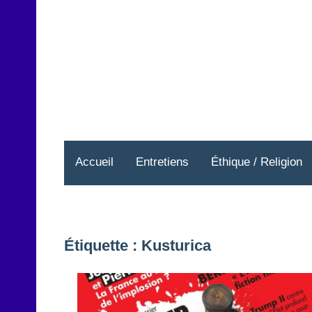
Aller
au
contenu
Accueil
Entretiens
Éthique / Religion
Étiquette :
Kusturica