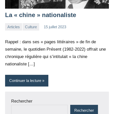
La « chine » nationaliste
Articles
Culture
15 juillet 2023
la
Aucun
Rédaction
commentaire
Rappel : dans ses « pages littéraires » de fin de
semaine, le quotidien Présent (1982-2022) offrait une
chronique régulière qui s’intitulait « la chine
nationaliste […]
Continuer la lecture
Rechercher
Rechercher