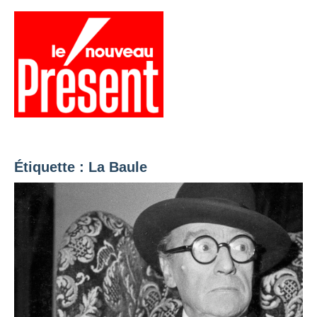
Aller
au
contenu
Menu
Présent
Hebdo
Étiquette :
La Baule