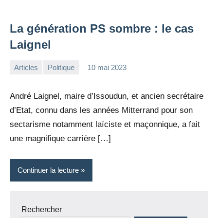
La génération PS sombre : le cas
Laignel
Articles
Politique
10 mai 2023
la
Aucun
Rédaction
commentaire
André Laignel, maire d’Issoudun, et ancien secrétaire
d’Etat, connu dans les années Mitterrand pour son
sectarisme notamment laïciste et maçonnique, a fait
une magnifique carrière […]
Continuer la lecture
Rechercher