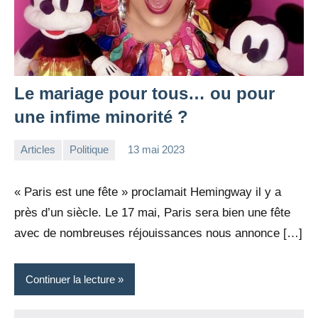
Le mariage pour tous… ou pour
une infime minorité ?
Articles
Politique
13 mai 2023
la
Aucun
Rédaction
commentaire
« Paris est une fête » proclamait Hemingway il y a
près d’un siècle. Le 17 mai, Paris sera bien une fête
avec de nombreuses réjouissances nous annonce […]
Continuer la lecture