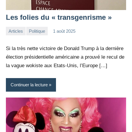
Les folies du « transgenrisme »
Articles
Politique
1 août 2025
la
1
Rédaction
commentaire
Si la très nette victoire de Donald Trump à la dernière
élection présidentielle américaine a prouvé le recul de
la vague wokiste aux Etats-Unis, l’Europe […]
Continuer la lecture