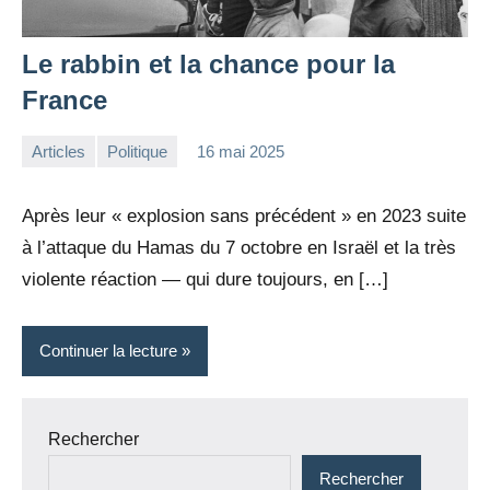
Le rabbin et la chance pour la
France
Articles
Politique
16 mai 2025
la
Aucun
Rédaction
commentaire
Après leur « explosion sans précédent » en 2023 suite
à l’attaque du Hamas du 7 octobre en Israël et la très
violente réaction — qui dure toujours, en […]
Continuer la lecture
Rechercher
Rechercher