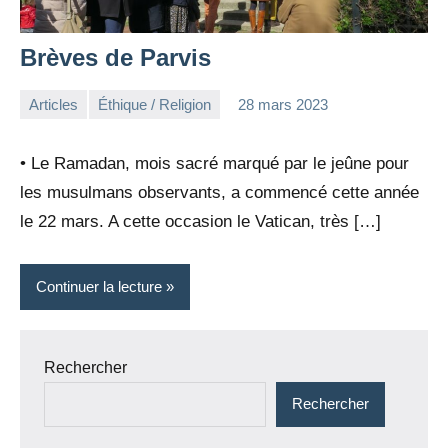
Brèves de Parvis
Articles
Éthique / Religion
28 mars 2023
la
Aucun
Rédaction
commentaire
• Le Ramadan, mois sacré marqué par le jeûne pour
les musulmans observants, a commencé cette année
le 22 mars. A cette occasion le Vatican, très […]
Continuer la lecture
Rechercher
Rechercher