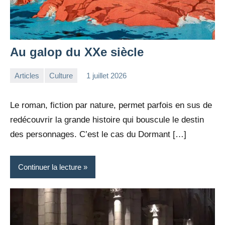
Au galop du XXe siècle
Articles
Culture
1 juillet 2026
la
Aucun
Rédaction
commentaire
Le roman, fiction par nature, permet parfois en sus de
redécouvrir la grande histoire qui bouscule le destin
des personnages. C’est le cas du Dormant […]
Continuer la lecture