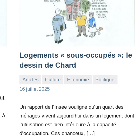
Logements « sous-occupés »: le
dessin de Chard
Articles
Culture
Economie
Politique
la
1
16 juillet 2025
Rédaction
commentaire
if,
Un rapport de l’Insee souligne qu’un quart des
s à
ménages vivent aujourd’hui dans un logement dont
l’utilisation est bien inférieure à la capacité
d’occupation. Ces chanceux, […]