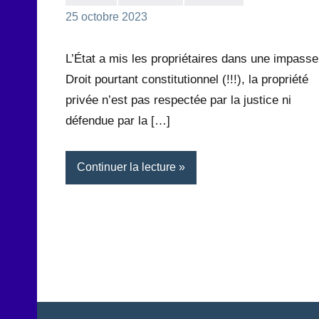
la
1
25 octobre 2023
Rédaction
commentaire
L’État a mis les propriétaires dans une impasse
Droit pourtant constitutionnel (!!!), la propriété
privée n’est pas respectée par la justice ni
défendue par la […]
Continuer la lecture