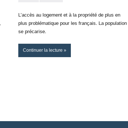
la
Aucun
Rédaction
commentaire
L’accès au logement et à la propriété de plus en
plus problématique pour les français. La population
.
se précarise.
Continuer la lecture