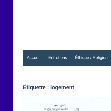
Aller
au
contenu
Accueil
Entretiens
Éthique / Religion
Étiquette :
logement