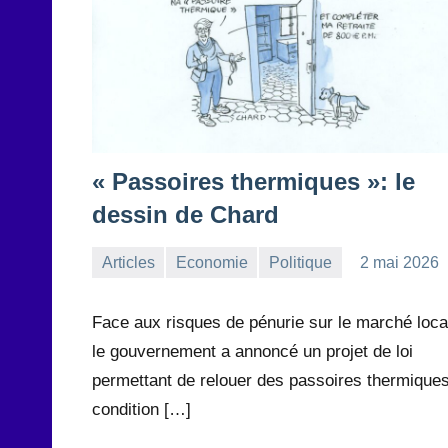
« Passoires thermiques »: le
dessin de Chard
Articles
Economie
Politique
2 mai 2026
la
Aucun
Rédaction
commentaire
Face aux risques de pénurie sur le marché locat
le gouvernement a annoncé un projet de loi
permettant de relouer des passoires thermique
condition […]