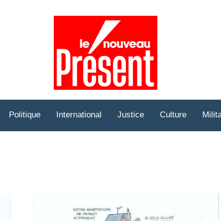
Prése
Hebd
Politique
International
Justice
Culture
Milit