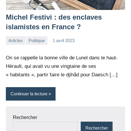
Michel Festivi : des enclaves
islamistes en France ?
Articles
Politique
1 avril 2023
la
Aucun
Rédaction
commentaire
On se rappelle la bonne ville de Lunel dans le haut-
Hérault, qui avait vu une vingtaine de ses
« habitants », partir faire le djihâd pour Daesch […]
Continuer la lecture
Rechercher
Rechercher